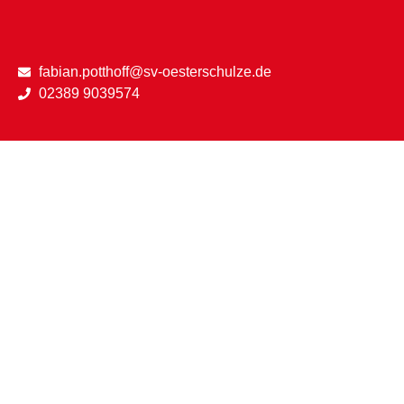
fabian.potthoff@sv-oesterschulze.de
02389 9039574